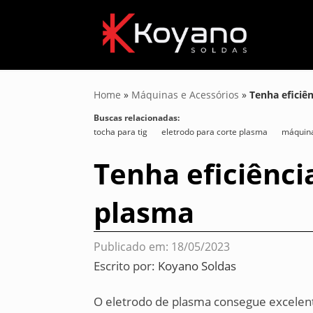
Home
»
Máquinas e Acessórios
»
Tenha eficiê
Buscas relacionadas:
tocha para tig
eletrodo para corte plasma
máquina
Tenha eficiênci
plasma
Publicado em: 18/05/2023
Escrito por:
Koyano Soldas
O eletrodo de plasma consegue excelen