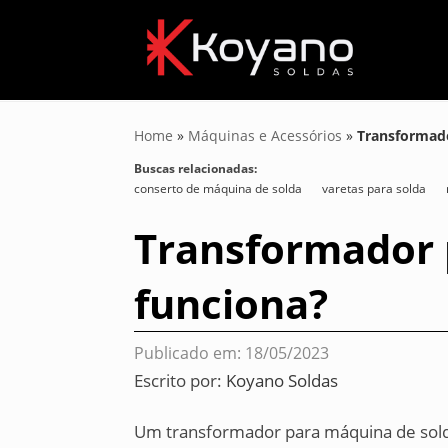
Home
»
Máquinas e Acessórios
»
Transformado
Buscas relacionadas:
conserto de máquina de solda
varetas para solda
Transformador 
funciona?
Publicado em: 18/05/2023
Escrito por:
Koyano Soldas
Um transformador para máquina de solda