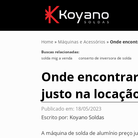
Home
»
Máquinas e Acessórios
»
Onde encontr
Buscas relacionadas:
solda mig a venda
conserto de inversora de solda
Onde encontrar
justo na locaçã
Publicado em: 18/05/2023
Escrito por:
Koyano Soldas
A máquina de solda de alumínio preço ju