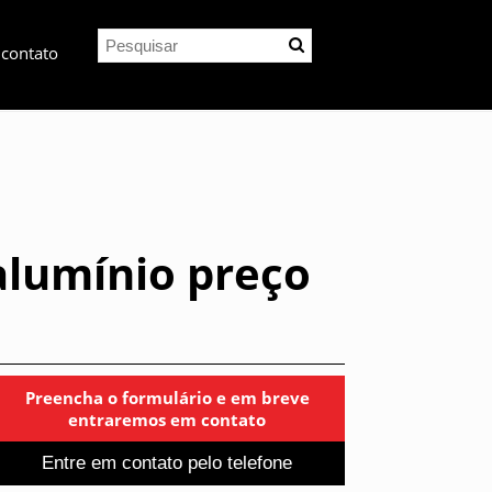
 contato
alumínio preço
Preencha o formulário e em breve
entraremos em contato
Entre em contato pelo telefone