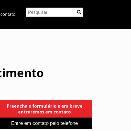
 contato
cimento
Preencha o formulário e em breve
entraremos em contato
Entre em contato pelo telefone