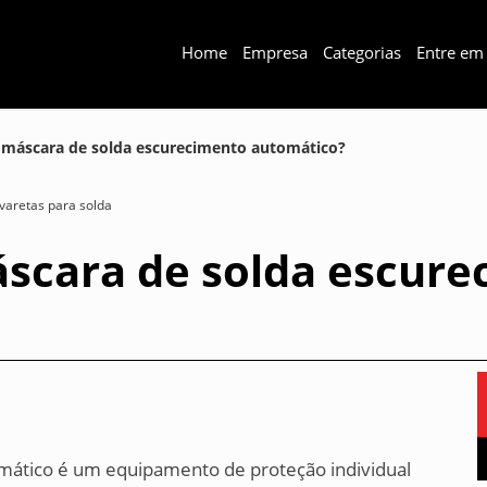
Home
Empresa
Categorias
Entre em
 máscara de solda escurecimento automático?
varetas para solda
scara de solda escure
mático é um equipamento de proteção individual