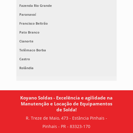
Fazenda Rio Grande
Paranavaí
Francisco Beltrão
Pato Branco
Cianorte
Telêmaco Borba
Castro
Rolândia
Koyano Soldas - Excelência e agilidade na
Manutenção e Locação de Equipamentos
de Solda!
R. Treze de Maio, 473 - Estância Pinhais -
Pinhais - PR - 83323-170